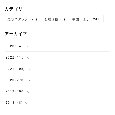
カテゴリ
美容スタッフ
(
90
)
石橋瑞穂
(
5
)
宇藤 優子
(
241
)
アーカイブ
2023
(
34
)
(
1
)
2022
(
115
)
(
2
)
(
8
)
2021
(
195
)
(
3
)
(
7
)
(
14
)
2020
(
273
)
(
6
)
(
8
)
(
9
)
(
29
)
2019
(
306
)
(
10
)
(
7
)
(
11
)
(
21
)
(
22
)
2018
(
48
)
(
5
)
(
8
)
(
15
)
(
17
)
(
26
)
(
2
)