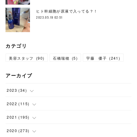
ヒト幹細胞が原液で入ってる？！
2023.05.19 02:51
カテゴリ
美容スタッフ
(
90
)
石橋瑞穂
(
5
)
宇藤 優子
(
241
)
アーカイブ
2023
(
34
)
(
1
)
2022
(
115
)
(
2
)
(
8
)
2021
(
195
)
(
3
)
(
7
)
(
14
)
2020
(
273
)