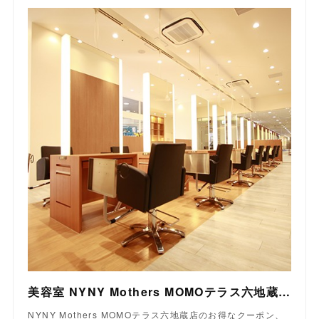
美容室 NYNY Mothers MOMOテラス六地蔵店｜ヘアサロン・美容院｜ニューヨークニューヨーク
NYNY Mothers MOMOテラス六地蔵店のお得なクーポン、