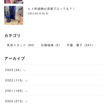
ヒト幹細胞が原液で入ってる？！
2023.05.19 02:51
カテゴリ
美容スタッフ
(
90
)
石橋瑞穂
(
5
)
宇藤 優子
(
241
)
アーカイブ
2023
(
34
)
(
1
)
2022
(
115
)
(
2
)
(
8
)
2021
(
195
)
(
3
)
(
7
)
(
14
)
2020
(
273
)