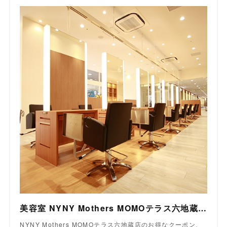
美容室 NYNY Mothers MOMOテラス六地蔵店｜ヘアサロン・美容院｜ニューヨークニューヨーク
NYNY Mothers MOMOテラス六地蔵店のお得なクーポン、