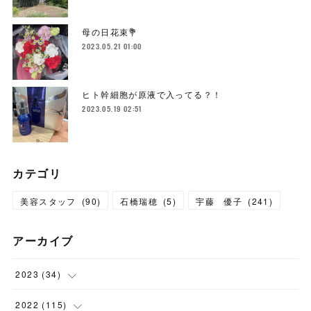
母の日花束💐
2023.05.21 01:00
ヒト幹細胞が原液で入ってる？！
2023.05.19 02:51
カテゴリ
美容スタッフ
(
90
)
石橋瑞穂
(
5
)
宇藤 優子
(
241
)
アーカイブ
2023
(
34
)
(
1
)
2022
(
115
)