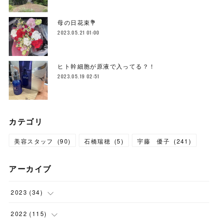
母の日花束💐
2023.05.21 01:00
ヒト幹細胞が原液で入ってる？！
2023.05.19 02:51
カテゴリ
美容スタッフ
(
90
)
石橋瑞穂
(
5
)
宇藤 優子
(
241
)
アーカイブ
2023
(
34
)
(
1
)
2022
(
115
)