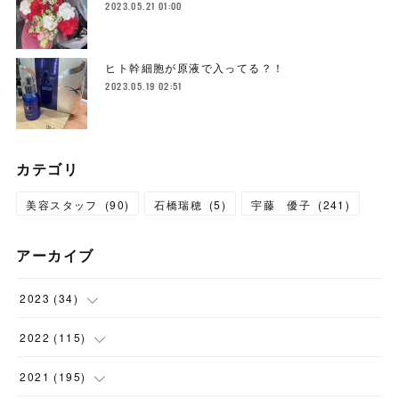
2023.05.21 01:00
ヒト幹細胞が原液で入ってる？！
2023.05.19 02:51
カテゴリ
美容スタッフ
(
90
)
石橋瑞穂
(
5
)
宇藤 優子
(
241
)
アーカイブ
2023
(
34
)
(
1
)
2022
(
115
)
(
2
)
(
8
)
2021
(
195
)