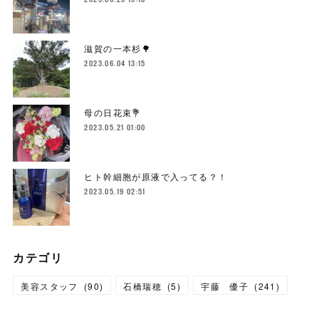
滋賀の一本杉🌳
2023.06.04 13:15
母の日花束💐
2023.05.21 01:00
ヒト幹細胞が原液で入ってる？！
2023.05.19 02:51
カテゴリ
美容スタッフ
(
90
)
石橋瑞穂
(
5
)
宇藤 優子
(
241
)