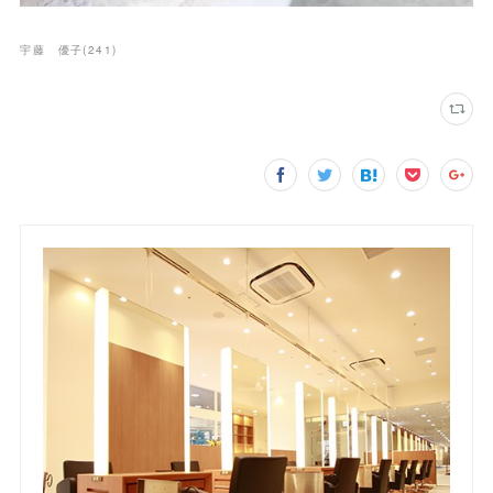
宇藤 優子
(
241
)