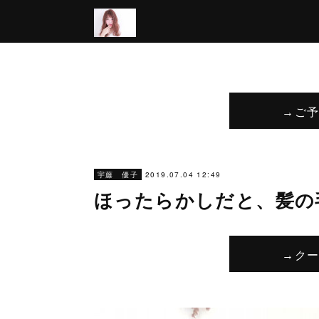
→ご
2019.07.04 12:49
宇藤 優子
ほったらかしだと、髪の
→ク