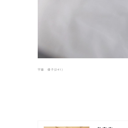
宇藤 優子
(
241
)