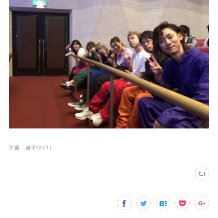
宇藤 優子
(
241
)