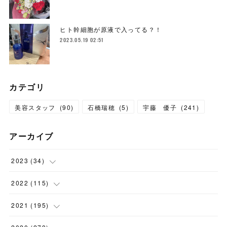
ヒト幹細胞が原液で入ってる？！
2023.05.19 02:51
カテゴリ
美容スタッフ
(
90
)
石橋瑞穂
(
5
)
宇藤 優子
(
241
)
アーカイブ
2023
(
34
)
(
1
)
2022
(
115
)
(
2
)
(
8
)
2021
(
195
)
(
3
)
(
7
)
(
14
)