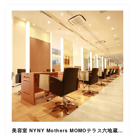
美容室 NYNY Mothers MOMOテラス六地蔵店｜ヘアサロン・美容院｜ニューヨークニューヨーク