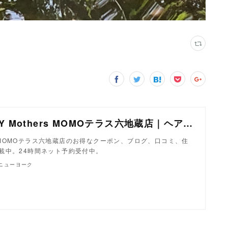
美容室 NYNY Mothers MOMOテラス六地蔵店｜ヘアサロン・美容院｜ニューヨークニューヨーク
ers MOMOテラス六地蔵店のお得なクーポン、ブログ、口コミ、住
載中。24時間ネット予約受付中。
クニューヨーク