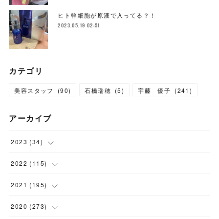
ヒト幹細胞が原液で入ってる？！
2023.05.19 02:51
カテゴリ
美容スタッフ
(
90
)
石橋瑞穂
(
5
)
宇藤 優子
(
241
)
アーカイブ
2023
(
34
)
(
1
)
2022
(
115
)
(
2
)
(
8
)
2021
(
195
)
(
3
)
(
7
)
(
14
)
2020
(
273
)