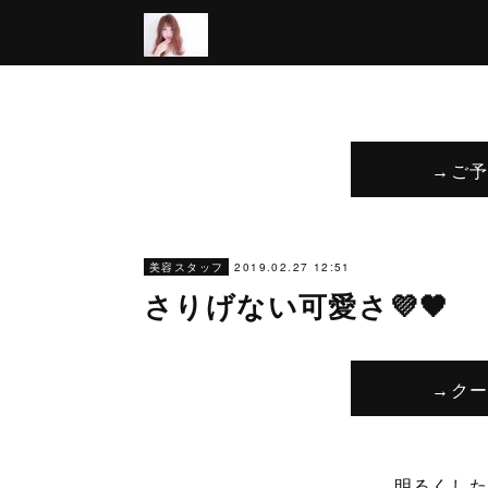
→ご
2019.02.27 12:51
美容スタッフ
さりげない可愛さ💜🖤
→ク
明るくし