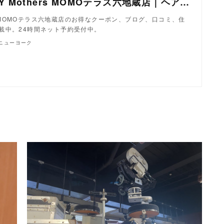
美容室 NYNY Mothers MOMOテラス六地蔵店｜ヘアサロン・美容院｜ニューヨークニューヨーク
ers MOMOテラス六地蔵店のお得なクーポン、ブログ、口コミ、住
載中。24時間ネット予約受付中。
クニューヨーク