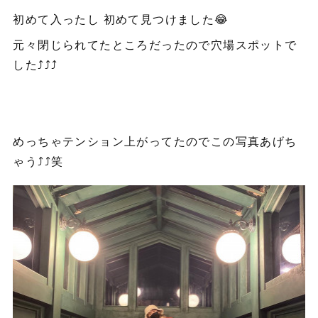
初めて入ったし 初めて見つけました😂
元々閉じられてたところだったので穴場スポットで
した⤴️⤴️⤴️
めっちゃテンション上がってたのでこの写真あげち
ゃう⤴️⤴️笑