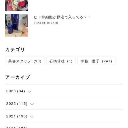
ヒト幹細胞が原液で入ってる？！
2023.05.19 02:51
カテゴリ
美容スタッフ
(
90
)
石橋瑞穂
(
5
)
宇藤 優子
(
241
)
アーカイブ
2023
(
34
)
(
1
)
2022
(
115
)
(
2
)
(
8
)
2021
(
195
)
(
3
)
(
7
)