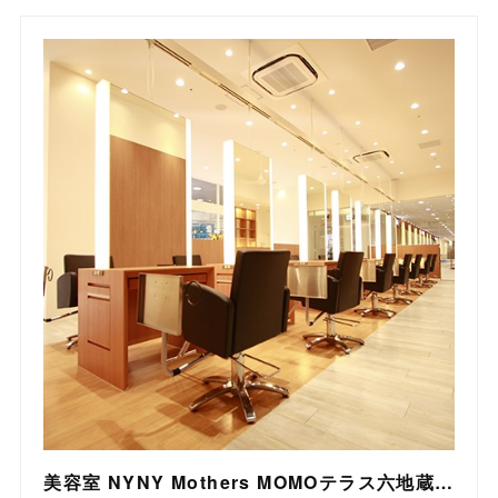
美容室 NYNY Mothers MOMOテラス六地蔵店｜ヘアサロン・美容院｜ニューヨークニューヨーク