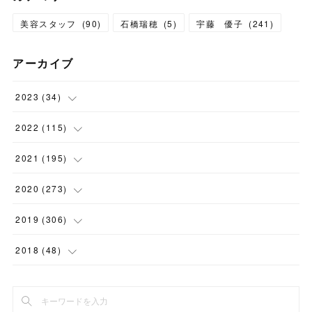
美容スタッフ
(
90
)
石橋瑞穂
(
5
)
宇藤 優子
(
241
)
アーカイブ
2023
(
34
)
(
1
)
2022
(
115
)
(
2
)
(
8
)
2021
(
195
)
(
3
)
(
7
)
(
14
)
2020
(
273
)
(
6
)
(
8
)
(
9
)
(
29
)
2019
(
306
)
(
10
)
(
7
)
(
11
)
(
21
)
(
22
)
2018
(
48
)
(
5
)
(
8
)
(
15
)
(
17
)
(
26
)
(
2
)
(
7
)
(
9
)
(
16
)
(
22
)
(
24
)
(
1
)