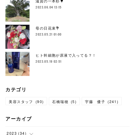
滋賀の一本杉🌳
2023.06.04 13:15
母の日花束💐
2023.05.21 01:00
ヒト幹細胞が原液で入ってる？！
2023.05.19 02:51
カテゴリ
美容スタッフ
(
90
)
石橋瑞穂
(
5
)
宇藤 優子
(
241
)
アーカイブ
2023
(
34
)