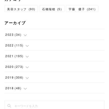
美容スタッフ
(
90
)
石橋瑞穂
(
5
)
宇藤 優子
(
241
)
アーカイブ
2023
(
34
)
(
1
)
2022
(
115
)
(
2
)
(
8
)
2021
(
195
)
(
3
)
(
7
)
(
14
)
2020
(
273
)
(
6
)
(
8
)
(
9
)
(
29
)
2019
(
306
)
(
10
)
(
7
)
(
11
)
(
21
)
(
22
)
2018
(
48
)
(
5
)
(
8
)
(
15
)
(
17
)
(
26
)
(
2
)
(
7
)
(
9
)
(
16
)
(
22
)
(
24
)
(
1
)