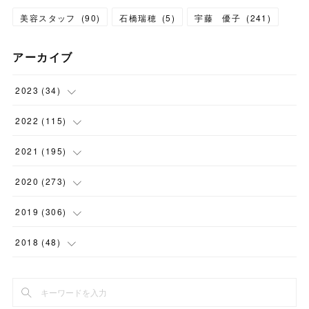
美容スタッフ
(
90
)
石橋瑞穂
(
5
)
宇藤 優子
(
241
)
アーカイブ
2023
(
34
)
(
1
)
2022
(
115
)
(
2
)
(
8
)
2021
(
195
)
(
3
)
(
7
)
(
14
)
2020
(
273
)
(
6
)
(
8
)
(
9
)
(
29
)
2019
(
306
)
(
10
)
(
7
)
(
11
)
(
21
)
(
22
)
2018
(
48
)
(
5
)
(
8
)
(
15
)
(
17
)
(
26
)
(
2
)
(
7
)
(
9
)
(
16
)
(
22
)
(
24
)
(
1
)