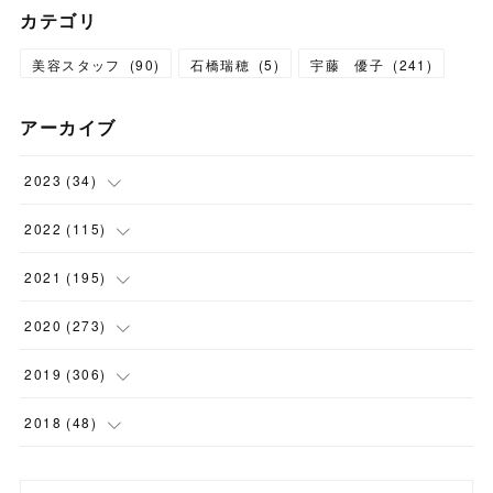
カテゴリ
美容スタッフ
(
90
)
石橋瑞穂
(
5
)
宇藤 優子
(
241
)
アーカイブ
2023
(
34
)
(
1
)
2022
(
115
)
(
2
)
(
8
)
2021
(
195
)
(
3
)
(
7
)
(
14
)
2020
(
273
)
(
6
)
(
8
)
(
9
)
(
29
)
2019
(
306
)
(
10
)
(
7
)
(
11
)
(
21
)
(
22
)
2018
(
48
)
(
5
)
(
8
)
(
15
)
(
17
)
(
26
)
(
2
)